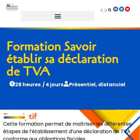
Prendre rendez-vous
Formation Savoir
établir sa déclaration
de TVA
28 heures / 4 jours
Présentiel, distanciel
Descriptif
Cette formation permet de maîtriser les différentes
étapes de l’établissement d’une déclaration de TVA
conforme aux obligations fiscales.