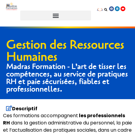
Prendre rendez-vous
Gestion des Ressources
Humaines
Madras Formation - L’art de tisser les
compétences, au service de pratiques
RH et paie sécurisées, fiables et
professionnelles.
Descriptif
Ces formations accompagnent
les professionnels
RH
dans la gestion administrative du personnel, la paie
et l’actualisation des pratiques sociales, dans un cadre