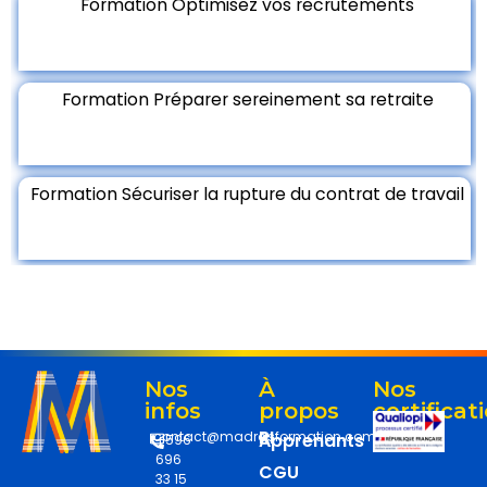
Formation Optimisez vos recrutements
Formation Préparer sereinement sa retraite
Formation Sécuriser la rupture du contrat de travail
Nos
À
Nos
infos
propos
certificat
RI
contact@madrasformation.com
Apprenants
+596
696
CGU
33 15