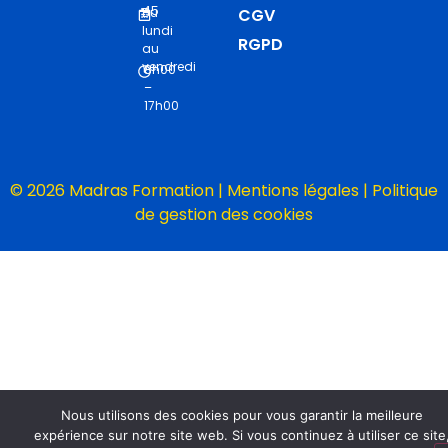
45
Du
CGV
lundi
RGPD
au
vendredi
8h00
–
17h00
© 2026 Madras Formation |
Mentions légales
|
Politique
de gestion des cookies
Nous utilisons des cookies pour vous garantir la meilleure
expérience sur notre site web. Si vous continuez à utiliser ce site