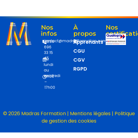
Nos
À
Nos
infos
propos
certificat
RI
contact@madrasformation.com
Apprenants
+596
696
CGU
33 15
45
Du
CGV
lundi
RGPD
au
vendredi
8h00
–
17h00
© 2026 Madras Formation |
Mentions légales
|
Politique
de gestion des cookies