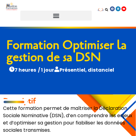
Prendre rendez-vous
Formation Optimiser la
gestion de sa DSN
7 heures / 1 jour
Présentiel, distanciel
Descriptif
Cette formation permet de maîtriser la Déclaration
Sociale Nominative (DSN), d’en comprendre les enjeux
et d’optimiser sa gestion pour fiabiliser les données
sociales transmises.