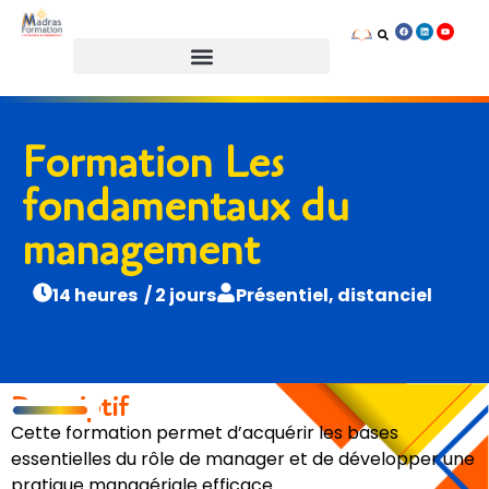
Prendre rendez-vous
Formation Les
fondamentaux du
management
14 heures / 2 jours
Présentiel, distanciel
Descriptif
Cette formation permet d’acquérir les bases
essentielles du rôle de manager et de développer une
pratique managériale efficace.