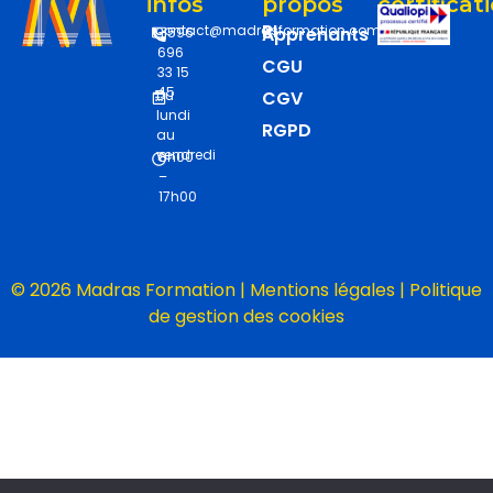
infos
propos
certificat
RI
contact@madrasformation.com
Apprenants
+596
696
CGU
33 15
45
Du
CGV
lundi
RGPD
au
vendredi
8h00
–
17h00
© 2026 Madras Formation |
Mentions légales
|
Politique
de gestion des cookies