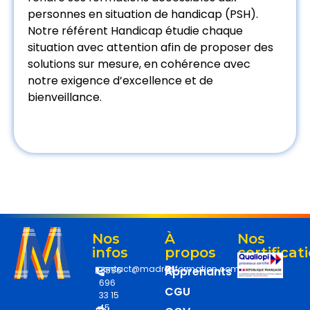
personnes en situation de handicap (PSH).
Notre référent Handicap étudie chaque
situation avec attention afin de proposer des
solutions sur mesure, en cohérence avec
notre exigence d’excellence et de
bienveillance.
Nos
À
Nos
infos
propos
certificat
RI
contact@madrasformation.com
Apprenants
+596
696
CGU
33 15
45
Du