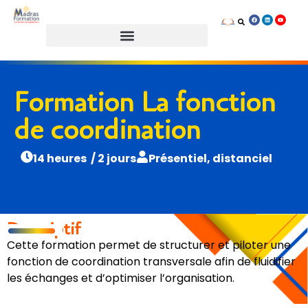
Prendre rendez-vous
Formation La fonction
de coordination
14 heures / 2 jours
Présentiel, distanciel
Descriptif
Cette formation permet de structurer et piloter une
fonction de coordination transversale afin de fluidifier
les échanges et d’optimiser l’organisation.