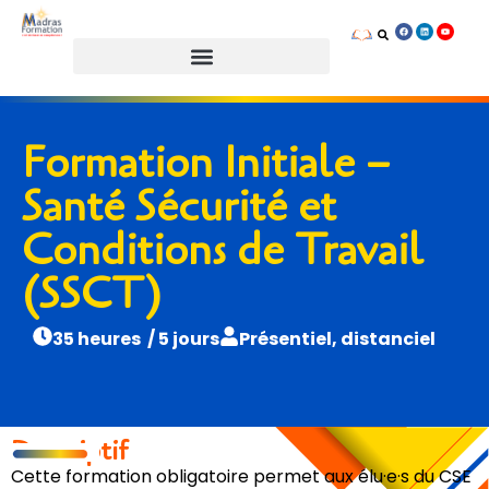
Prendre rendez-vous
Formation Initiale –
Santé Sécurité et
Conditions de Travail
(SSCT)
35 heures / 5 jours
Présentiel, distanciel
Descriptif
Cette formation obligatoire permet aux élu·e·s du CSE