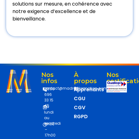
solutions sur mesure, en cohérence avec
notre exigence d’excellence et de
bienveillance.
Nos
À
Nos
infos
propos
certificat
RI
contact@madrasformation.com
Apprenants
+596
696
CGU
33 15
45
Du
CGV
lundi
RGPD
au
vendredi
8h00
–
17h00