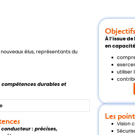
Objectif
À l’issue de
en capacité
 nouveaux élus, représentants du
compren
exercer
utiliser
contrib
es compétences durables et
te
Les point
tences
Vision 
conducteur : précises,
Sécuris