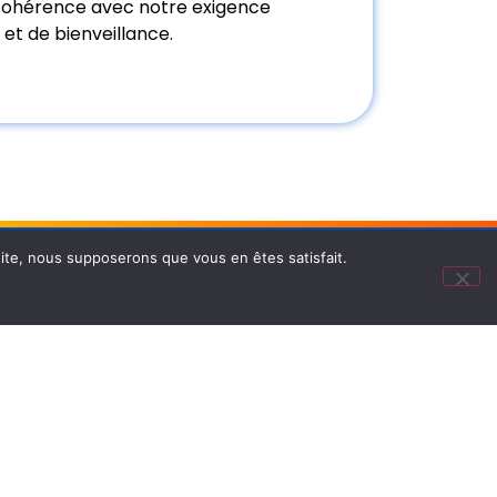
cohérence avec notre exigence
 et de bienveillance.
Nos certifications
 site, nous supposerons que vous en êtes satisfait.