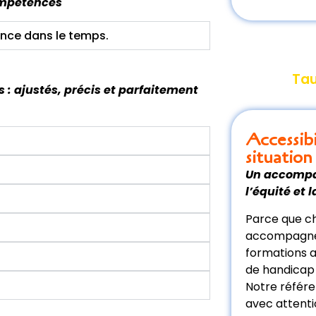
compétences
ence dans le temps.
Tau
: ajustés, précis et parfaitement
Accessib
situatio
Un accompa
l’équité et 
Parce que ch
accompagné,
formations a
de handicap
Notre référe
avec attenti