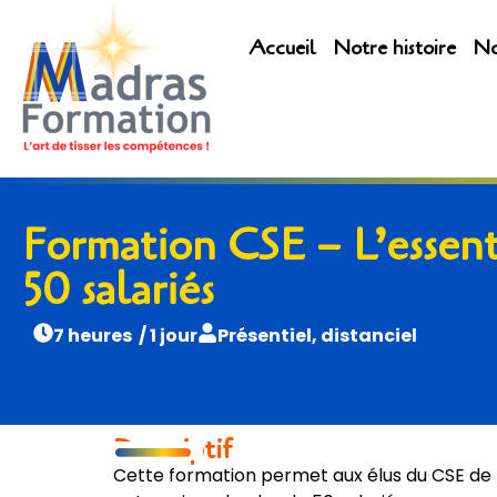
Accueil
Notre histoire
No
Formation CSE – L’essent
50 salariés
7 heures / 1 jour
Présentiel, distanciel
Descriptif
Cette formation permet aux élus du CSE de m