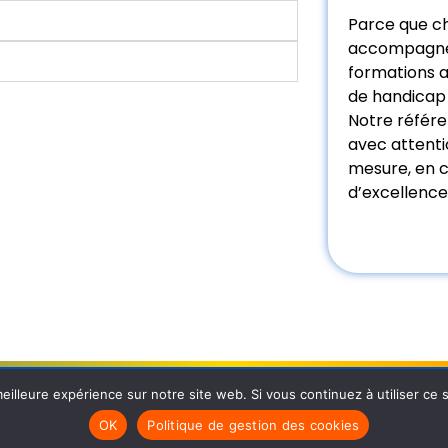
Parce que ch
accompagné,
formations a
de handicap
Notre référe
avec attenti
mesure, en 
d’excellence
À propos
eilleure expérience sur notre site web. Si vous continuez à utiliser ce
RI Apprenants
asformation.com
OK
Politique de gestion des cookies
 45
dredi