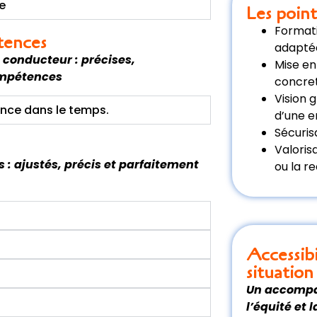
te
Les point
Format
tences
adapté
conducteur : précises,
Mise en
compétences
concret
Vision 
ence dans le temps.
d’une e
Sécuris
Valoris
: ajustés, précis et parfaitement
ou la r
Accessib
situatio
Un accompa
l’équité et 