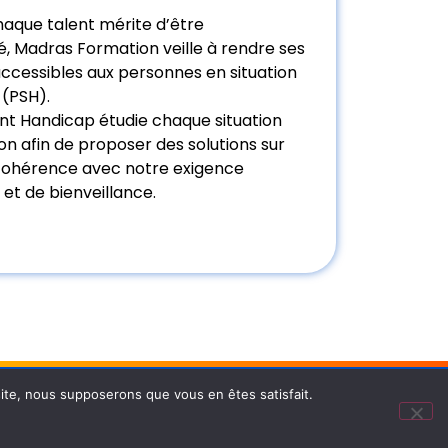
aque talent mérite d’être
 Madras Formation veille à rendre ses
ccessibles aux personnes en situation
 (PSH).
nt Handicap étudie chaque situation
on afin de proposer des solutions sur
cohérence avec notre exigence
 et de bienveillance.
Nos certifications
 site, nous supposerons que vous en êtes satisfait.