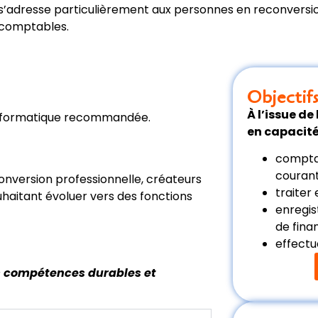
e s’adresse particulièrement aux personnes en reconvers
 comptables.
Objectif
À l’issue de
informatique recommandée.
en capacité
comptab
courant
nversion professionnelle, créateurs
traiter
ouhaitant évoluer vers des fonctions
enregis
de fin
effectu
es compétences durables et