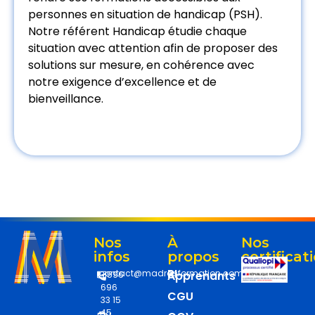
personnes en situation de handicap (PSH).
Notre référent Handicap étudie chaque
situation avec attention afin de proposer des
solutions sur mesure, en cohérence avec
notre exigence d’excellence et de
bienveillance.
Nos
À
Nos
infos
propos
certificat
RI
contact@madrasformation.com
Apprenants
+596
696
CGU
33 15
45
Du