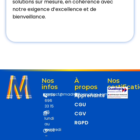
solutions sur mesure, en cohérence avec
notre exigence d’excellence et de
bienveillance.
Nos
À
Nos
infos
propos
certificat
RI
contact@madrasformation.com
Apprenants
+596
696
CGU
33 15
45
Du
CGV
lundi
RGPD
au
vendredi
8h00
–