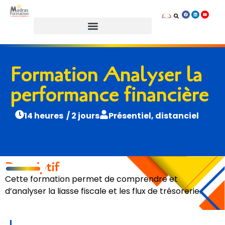
Prendre rendez-vous
Formation Analyser la
performance financière
14 heures / 2 jours
Présentiel, distanciel
Descriptif
Cette formation permet de comprendre et
d’analyser la liasse fiscale et les flux de trésorerie.